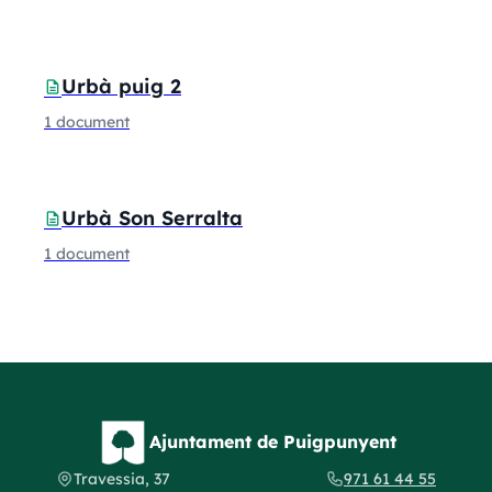
Urbà puig 2
description
1 document
Urbà Son Serralta
description
1 document
Ajuntament de Puigpunyent
Travessia, 37
971 61 44 55