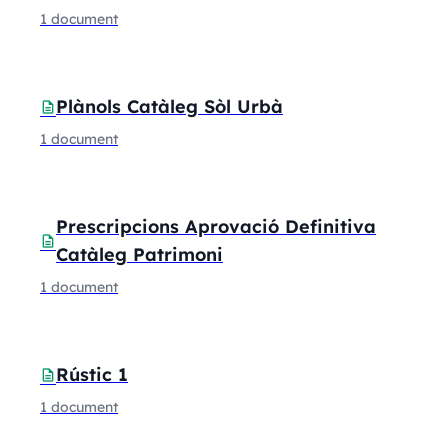
1 document
Plànols Catàleg Sòl Urbà
description
1 document
Prescripcions Aprovació Definitiva
description
Catàleg Patrimoni
1 document
Rústic 1
description
1 document