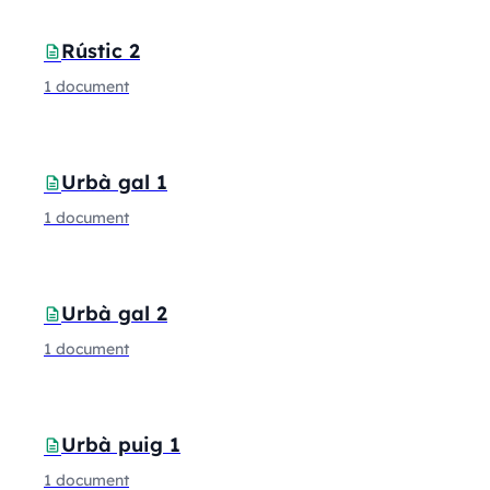
Rústic 2
description
1 document
Urbà gal 1
description
1 document
Urbà gal 2
description
1 document
Urbà puig 1
description
1 document