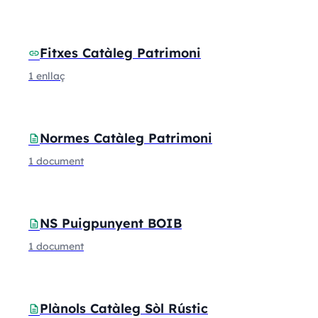
Fitxes Catàleg Patrimoni
link
1 enllaç
Normes Catàleg Patrimoni
description
1 document
NS Puigpunyent BOIB
description
1 document
Plànols Catàleg Sòl Rústic
description