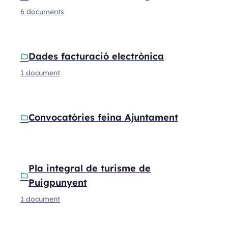
6 documents
Dades facturació electrònica
folder
1 document
Convocatòries feina Ajuntament
folder
Pla integral de turisme de
folder
Puigpunyent
1 document