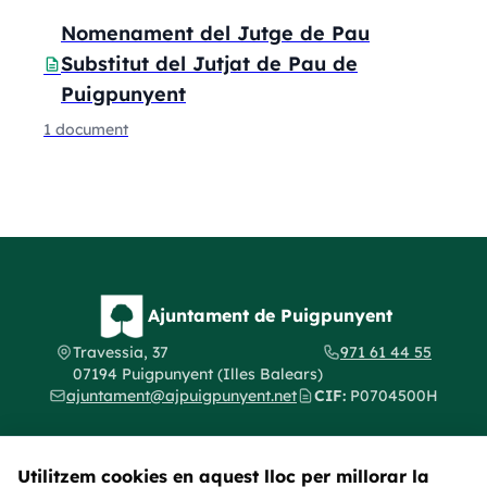
Nomenament del Jutge de Pau
Substitut del Jutjat de Pau de
description
Puigpunyent
1 document
Ajuntament de Puigpunyent
Travessia, 37
971 61 44 55
07194 Puigpunyent (Illes Balears)
ajuntament@ajpuigpunyent.net
CIF:
P0704500H
Utilitzem cookies en aquest lloc per millorar la