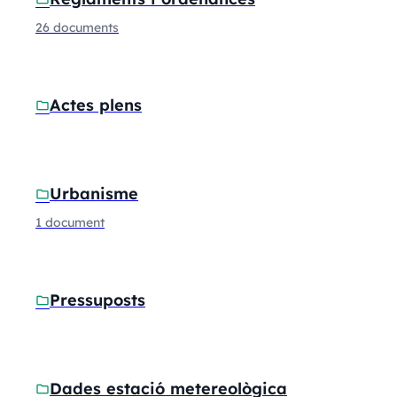
26 documents
Actes plens
folder
Urbanisme
folder
1 document
Pressuposts
folder
Dades estació metereològica
folder