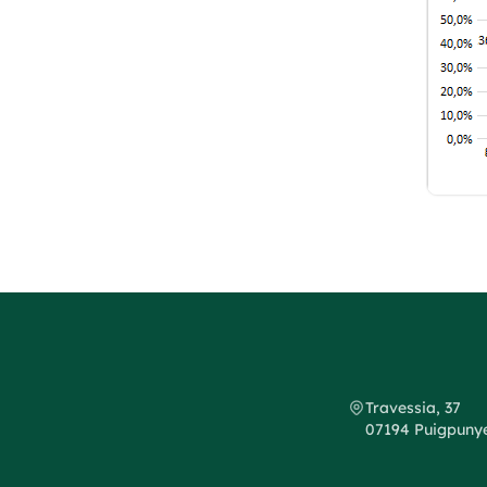
Travessia, 37
07194 Puigpunyen