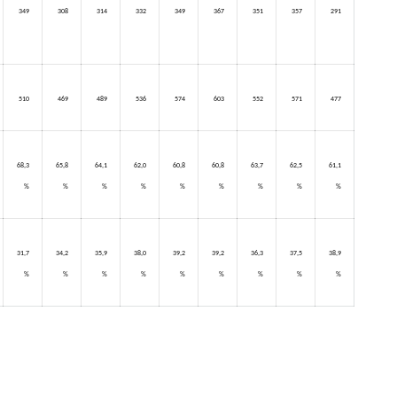
349
308
314
332
349
367
351
357
291
510
469
489
536
574
603
552
571
477
68,3
65,8
64,1
62,0
60,8
60,8
63,7
62,5
61,1
%
%
%
%
%
%
%
%
%
31,7
34,2
35,9
38,0
39,2
39,2
36,3
37,5
38,9
%
%
%
%
%
%
%
%
%