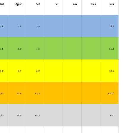
uliol
Agost
Set
Oct
nov
Des
Total
3,8
1,8
7,9
38,8
7,6
8,0
7,5
59,5
6,2
6,7
6,2
57,4
,53
17,4
15,3
135,6
,60
14,9
15,3
140