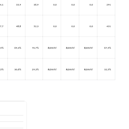
4,1
33,9
36,9
0,0
0,0
0,0
291
7,7
48,8
52,3
0,0
0,0
0,0
431
,5%
69,4%
70,7%
#¡DIV/0!
#¡DIV/0!
#¡DIV/0!
67,5%
,5%
30,6%
29,3%
#¡DIV/0!
#¡DIV/0!
#¡DIV/0!
32,5%