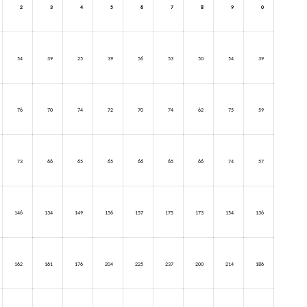
2
3
4
5
6
7
8
9
0
54
39
25
39
56
53
50
54
39
76
70
74
72
70
74
62
75
59
73
66
65
65
66
65
66
74
57
146
134
149
156
157
175
173
154
136
162
161
176
204
225
237
200
214
186