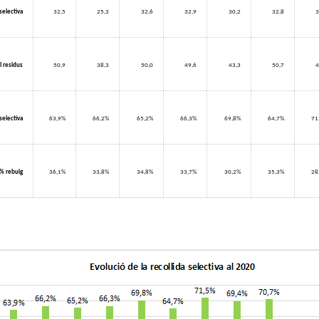
 selectiva
32,5
25,3
32,6
32,9
30,2
32,8
3
l residus
50,9
38,3
50,0
49,6
43,3
50,7
4
selectiva
63,9%
66,2%
65,2%
66,3%
69,8%
64,7%
71
% rebuig
36,1%
33,8%
34,8%
33,7%
30,2%
35,3%
28