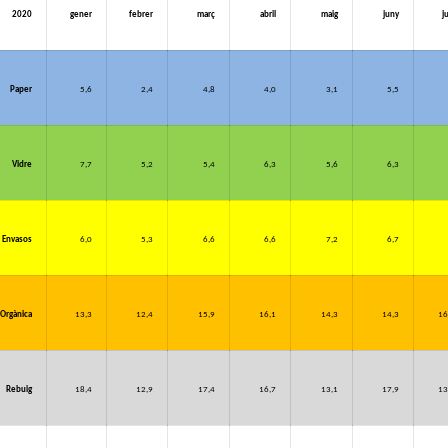
2020
gener
febrer
març
abril
maig
juny
j
Paper
5,6
2,4
4,8
4,0
3,1
5,5
Vidre
7,7
5,2
5,4
6,3
5,6
6,3
Envasos
6,0
5,3
6,6
6,6
7,2
6,7
Orgànica
13,3
12,4
15,9
16,1
14,3
14,3
16
Rebuig
18,4
12,9
17,4
16,7
13,1
17,9
13