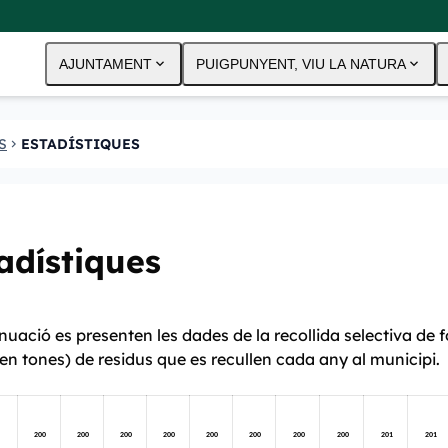
expand_more
expand_more
AJUNTAMENT
PUIGPUNYENT, VIU LA NATURA
S
ESTADÍSTIQUES
CHEVRON_RIGHT
adístiques
nuació es presenten les dades de la recollida selectiva de
en tones) de residus que es recullen cada any al municipi.
200
200
200
200
200
200
200
200
201
201