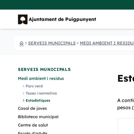
Vés al contingut
Saltar al contingut
Ajuntament de Puigpunyent
HOME
SERVEIS MUNICIPALS
MEDI AMBIENT I RESIDU
CHEVRON_RIGHT
CHEVRON_RIGHT
SERVEIS MUNICIPALS
Est
Medi ambient i residus
chevron_right
Parc verd
chevron_right
Taxes i normativa
A conti
chevron_right
Estadístiques
pesos (
Casal de joves
Biblioteca municipal
Centre de salut
Escola d'adults