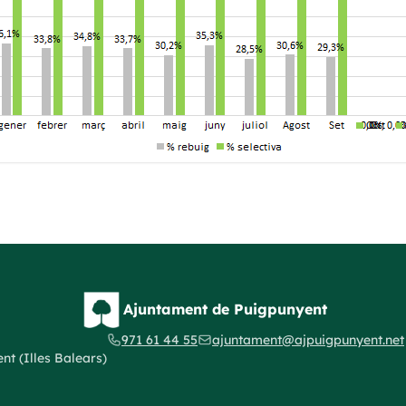
Ajuntament de Puigpunyent
971 61 44 55
ajuntament@ajpuigpunyent.net
t (Illes Balears)