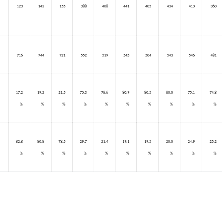
123
143
155
388
408
441
405
434
410
360
716
744
721
552
519
545
504
543
546
481
17,2
19,2
21,5
70,3
78,6
80,9
80,5
80,0
75,1
74,8
%
%
%
%
%
%
%
%
%
%
82,8
80,8
78,5
29,7
21,4
19,1
19,5
20,0
24,9
25,2
%
%
%
%
%
%
%
%
%
%