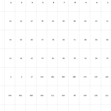
2
3
4
5
6
7
8
9
0
1
45
52
47
78
65
85
68
81
67
51
54
65
66
75
78
83
71
86
83
66
23
26
25
79
81
84
78
93
84
79
0
0
17
155
184
189
188
175
176
165
593
601
566
164
111
104
98
109
136
121