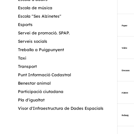
Escola de música
Escola "Ses Alzinetes"
Esports
Paper
Servei de promoció. SPAP.
Serveis socials
Treballa a Puigpunyent
Vidre
Taxi
Transport
Envasos
Punt Informació Cadastral
Benestar animal
Participació ciutadana
FORM
Pla d'igualtat
Visor d'Infraestructura de Dades Espacials
Rebuig