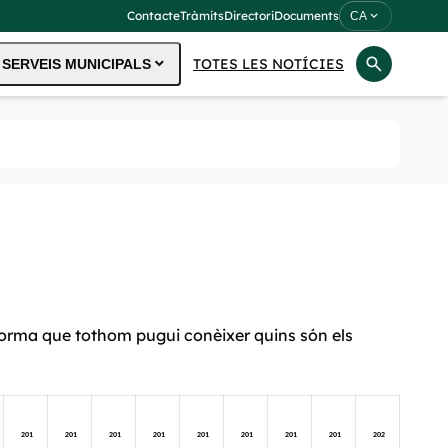
Contacte
Tràmits
Directori
Documents
expand_more
CA
search
expand_more
TOTES LES NOTÍCIES
SERVEIS MUNICIPALS
 forma que tothom pugui conèixer quins són els
201
201
201
201
201
201
201
201
202