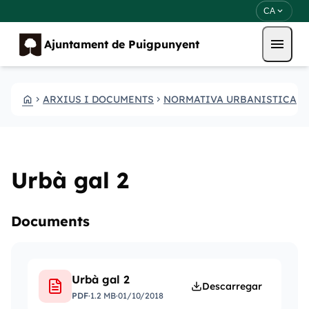
Vés al contingut
Saltar al contingut
expand_more
CA
menu
Ajuntament de Puigpunyent
HOME
ARXIUS I DOCUMENTS
NORMATIVA URBANISTICA
CHEVRON_RIGHT
CHEVRON_RIGHT
CHEVRON_RIGHT
Urbà gal 2
Documents
Urbà gal 2
Descarregar
PDF
·
1.2 MB
·
01/10/2018