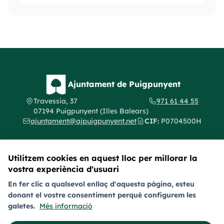
Ajuntament de Puigpunyent
Travessia, 37
971 61 44 55
07194 Puigpunyent (Illes Balears)
ajuntament@ajpuigpunyent.net
CIF:
P0704500H
Utilitzem cookies en aquest lloc per millorar la
vostra experiència d'usuari
Segueix-nos a les xarxes socials
En fer clic a qualsevol enllaç d'aquesta pàgina, esteu
donant el vostre consentiment perquè configurem les
Avís legal
Política de privacitat
Política de galetes (cookies)
galetes.
Més informació
Política de provacitat en xarxes socials
Accessibilitat