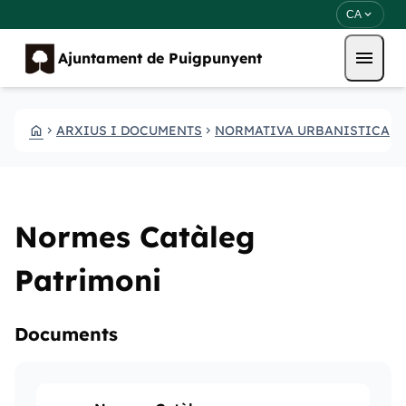
Vés al contingut
Saltar al contingut
expand_more
CA
menu
Ajuntament de Puigpunyent
HOME
ARXIUS I DOCUMENTS
NORMATIVA URBANISTICA
CHEVRON_RIGHT
CHEVRON_RIGHT
CHEVRON_RIGHT
Normes Catàleg
Patrimoni
Documents