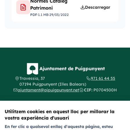
Normes Catàleg
Descarregar
Patrimoni
PDF
·
1.1 MB
·
29/03/2022
Ajuntament de Puigpunyent
Travessia, 37
971 61 44 55
07194 Puigpunyent (Illes Balears)
ajuntament@ajpuigpunyent.net
CIF:
P0704500H
Utilitzem cookies en aquest lloc per millorar la
vostra experiència d'usuari
Segueix-nos a les xarxes socials
En fer clic a qualsevol enllaç d'aquesta pàgina, esteu