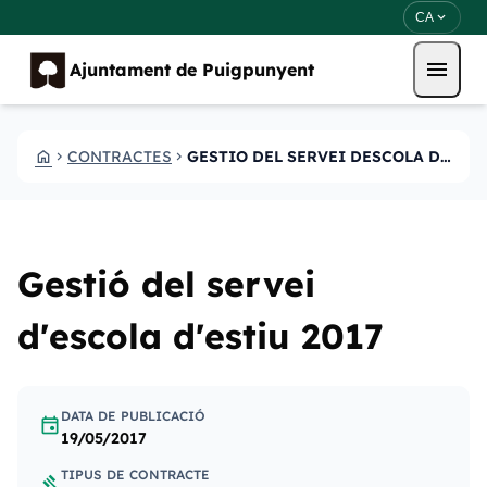
Vés al contingut
Saltar al contingut
expand_more
CA
menu
Ajuntament de Puigpunyent
HOME
CONTRACTES
GESTIO DEL SERVEI DESCOLA DESTIU 2017
CHEVRON_RIGHT
CHEVRON_RIGHT
Gestió del servei
d'escola d'estiu 2017
DATA DE PUBLICACIÓ
event
19/05/2017
TIPUS DE CONTRACTE
gavel