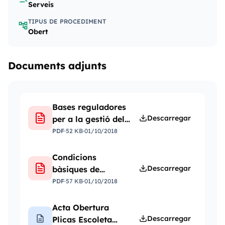
Serveis
TIPUS DE PROCEDIMENT
account_tree
Obert
Documents adjunts
Bases reguladores
Descarregar
per a la gestió del
servei d'escola
PDF
·
52 KB
·
01/10/2018
d'estiu
Condicions
Descarregar
bàsiques de
funcionament
PDF
·
57 KB
·
01/10/2018
escola d'estiu 2017
Acta Obertura
description
Descarregar
Plicas Escoleta