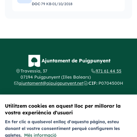
d'estiu 2017
DOC
·
79 KB
·
01/10/2018
Ajuntament de Puigpunyent
Travessia, 37
971 61 44 55
07194 Puigpunyent (Illes Balears)
ajuntament@ajpuigpunyent.net
CIF:
P0704500H
Utilitzem cookies en aquest lloc per millorar la
vostra experiència d'usuari
Segueix-nos a les xarxes socials
En fer clic a qualsevol enllaç d'aquesta pàgina, esteu
donant el vostre consentiment perquè configurem les
Avís legal
Política de privacitat
Política de galetes (cookies)
galetes.
Més informació