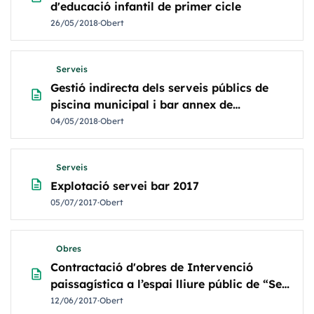
d'educació infantil de primer cicle
26/05/2018
·
Obert
Serveis
Gestió indirecta dels serveis públics de
description
piscina municipal i bar annex de
l'Ajuntament de Puigpunyent
04/05/2018
·
Obert
Serveis
description
Explotació servei bar 2017
05/07/2017
·
Obert
Obres
Contractació d'obres de Intervenció
description
paissagística a l’espai lliure públic de “Ses
Timbes”
12/06/2017
·
Obert