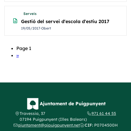
Serveis
description
Gestió del servei d'escola d'estiu 2017
19/05/2017
·
Obert
Page 1
Paginació
Pàgina
››
següent
Ajuntament de Puigpunyent
Travessia, 37
971 61 44 55
07194 Puigpunyent (Illes Balears)
ajuntament@ajpuigpunyent.net
CIF:
P0704500H