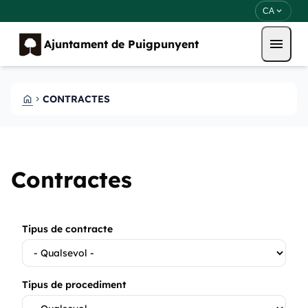
Vés al contingut
Saltar al contingut
expand_more
CA
menu
Ajuntament de Puigpunyent
HOME
CONTRACTES
CHEVRON_RIGHT
Contractes
Tipus de contracte
Tipus de procediment