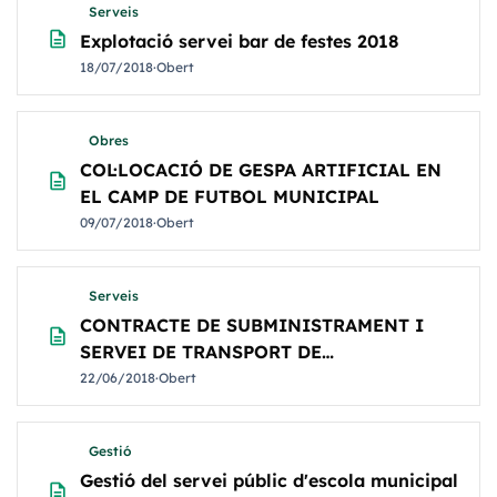
Serveis
description
Explotació servei bar de festes 2018
18/07/2018
·
Obert
Obres
COL·LOCACIÓ DE GESPA ARTIFICIAL EN
description
EL CAMP DE FUTBOL MUNICIPAL
09/07/2018
·
Obert
Serveis
CONTRACTE DE SUBMINISTRAMENT I
description
SERVEI DE TRANSPORT DE
CONTENIDORS I COMPACTADORES DEL
22/06/2018
·
Obert
PARC VERD
Gestió
Gestió del servei públic d'escola municipal
description