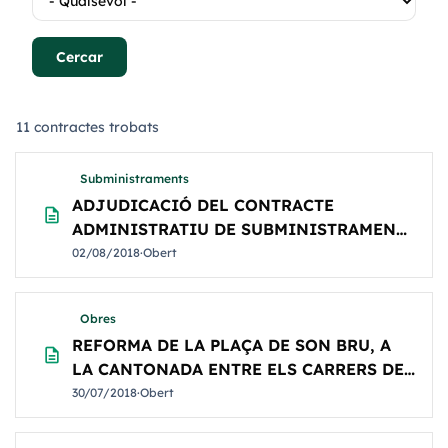
11 contractes trobats
Llistat de contractes
Subministraments
ADJUDICACIÓ DEL CONTRACTE
description
ADMINISTRATIU DE SUBMINISTRAMENT
DE VEHICLE ELÈCTRIC
02/08/2018
·
Obert
Obres
REFORMA DE LA PLAÇA DE SON BRU, A
description
LA CANTONADA ENTRE ELS CARRERS DEL
SOL I DE S’ESTANC
30/07/2018
·
Obert