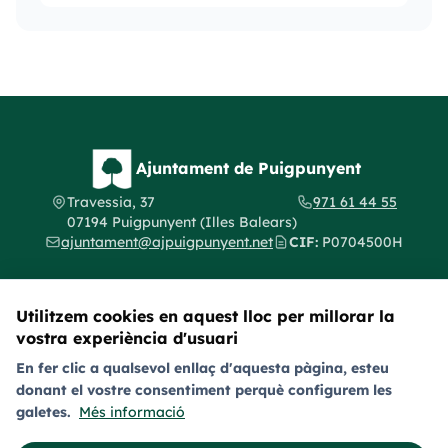
Ajuntament de Puigpunyent
Travessia, 37
971 61 44 55
07194 Puigpunyent (Illes Balears)
ajuntament@ajpuigpunyent.net
CIF:
P0704500H
Utilitzem cookies en aquest lloc per millorar la
vostra experiència d'usuari
Segueix-nos a les xarxes socials
En fer clic a qualsevol enllaç d'aquesta pàgina, esteu
donant el vostre consentiment perquè configurem les
Avís legal
Política de privacitat
Política de galetes (cookies)
galetes.
Més informació
Política de provacitat en xarxes socials
Accessibilitat