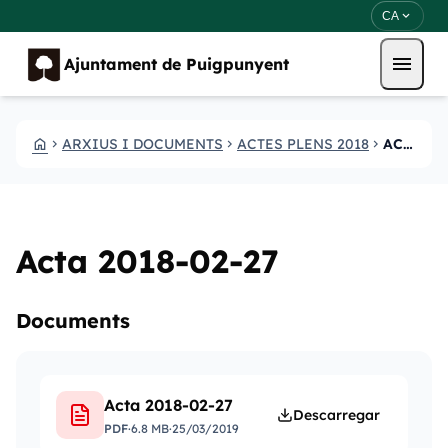
Vés al contingut
Saltar al contingut
expand_more
CA
menu
Ajuntament de Puigpunyent
HOME
ARXIUS I DOCUMENTS
ACTES PLENS 2018
ACTA 2018 02 27
CHEVRON_RIGHT
CHEVRON_RIGHT
CHEVRON_RIGHT
Acta 2018-02-27
Documents
Acta 2018-02-27
Descarregar
PDF
·
6.8 MB
·
25/03/2019