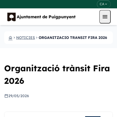
Vés al contingut
Saltar al contingut
expand_more
CA
menu
Ajuntament de Puigpunyent
HOME
NOTICIES
ORGANITZACIO TRANSIT FIRA 2026
CHEVRON_RIGHT
CHEVRON_RIGHT
Organització trànsit Fira
2026
calendar_today
29/05/2026