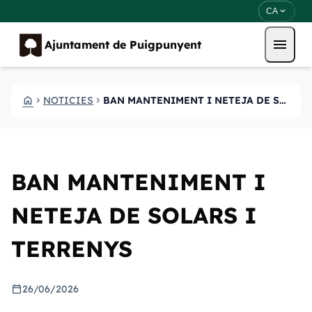
Vés al contingut
Saltar al contingut
expand_more
CA
menu
Ajuntament de Puigpunyent
HOME
NOTICIES
BAN MANTENIMENT I NETEJA DE SOLARS I TERRENYS
CHEVRON_RIGHT
CHEVRON_RIGHT
BAN MANTENIMENT I
NETEJA DE SOLARS I
TERRENYS
calendar_today
26/06/2026