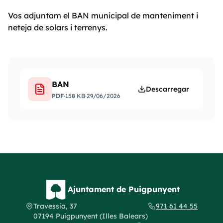
Vos adjuntam el BAN municipal de manteniment i
neteja de solars i terrenys.
BAN
Descarregar
PDF
·
158 KB
·
29/06/2026
Ajuntament de Puigpunyent
Travessia, 37
971 61 44 55
07194 Puigpunyent (Illes Balears)