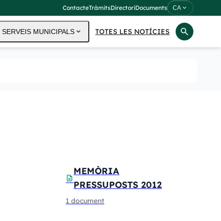
Contacte
Tràmits
Directori
Documents
expand_more
CA
search
expand_more
TOTES LES NOTÍCIES
SERVEIS MUNICIPALS
MEMÒRIA
description
PRESSUPOSTS 2012
1 document