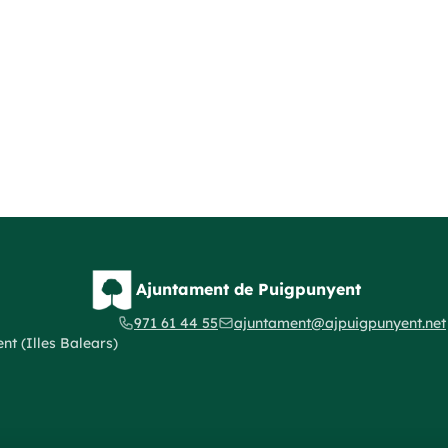
Ajuntament de Puigpunyent
971 61 44 55
ajuntament@ajpuigpunyent.net
t (Illes Balears)