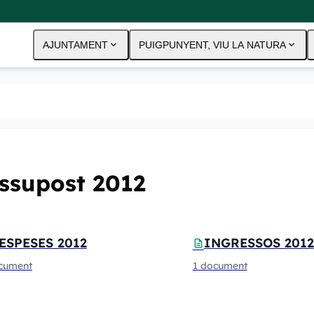
expand_more
expand_more
AJUNTAMENT
PUIGPUNYENT, VIU LA NATURA
ssupost 2012
etes i documents
ESPESES 2012
INGRESSOS 2012
description
cument
1 document