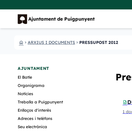
Vés al contingut
Saltar al contingut
Ajuntament de Puigpunyent
HOME
ARXIUS I DOCUMENTS
PRESSUPOST 2012
CHEVRON_RIGHT
CHEVRON_RIGHT
AJUNTAMENT
Pre
El Batle
Organigrama
Notícies
Carp
D
Treballa a Puigpunyent
description
Enllaços d'interès
1 do
Adreces i telèfons
Seu electrònica