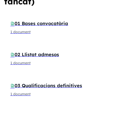
tancat)
Carpetes i documents
01 Bases convocatòria
description
1 document
02 Llistat admesos
description
1 document
03 Qualificacions definitives
description
1 document