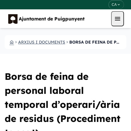
Vés al contingut
Saltar al contingut
expand_more
CA
menu
Ajuntament de Puigpunyent
HOME
ARXIUS I DOCUMENTS
BORSA DE FEINA DE PERSONAL LABORAL TEMPORAL DOPERARIARIA DE RESIDUS PROCEDIMENT
CHEVRON_RIGHT
CHEVRON_RIGHT
Borsa de feina de
personal laboral
temporal d’operari/ària
de residus (Procediment