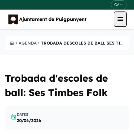
Vés al contingut
Saltar al contingut
expand_more
CA
menu
Ajuntament de Puigpunyent
HOME
AGENDA
TROBADA DESCOLES DE BALL SES TIMBES FOLK
CHEVRON_RIGHT
CHEVRON_RIGHT
Trobada d'escoles de
ball: Ses Timbes Folk
DATES
event
20/06/2026