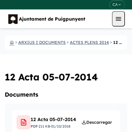
Vés al contingut
Saltar al contingut
expand_more
CA
menu
Ajuntament de Puigpunyent
HOME
ARXIUS I DOCUMENTS
ACTES PLENS 2014
12 ACTA 05 07 2014
CHEVRON_RIGHT
CHEVRON_RIGHT
CHEVRON_RIGHT
12 Acta 05-07-2014
Documents
12 Acta 05-07-2014
Descarregar
PDF
·
211 KB
·
01/10/2018