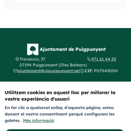
Ajuntament de Puigpunyent
Travessia, 37
971 61 44 55
07194 Puigpunyent (Illes Balears)
ajuntament@ajpuigpunyent.net
CIF:
P0704500H
Utilitzem cookies en aquest lloc per millorar la
vostra experiència d'usuari
Segueix-nos a les xarxes socials
En fer clic a qualsevol enllaç d'aquesta pàgina, esteu
donant el vostre consentiment perquè configurem les
Avís legal
Política de privacitat
Política de galetes (cookies)
galetes.
Més informació
Política de provacitat en xarxes socials
Accessibilitat