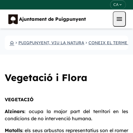
Direkt zum Inhalt
Saltar al contingut
expand_more
CA
menu
Ajuntament de Puigpunyent
HOME
PUIGPUNYENT, VIU LA NATURA
CONEIX EL TERME D
CHEVRON_RIGHT
CHEVRON_RIGHT
Vegetació i Flora
VEGETACIÓ
Alzinars
: ocupa la major part del territori en les
condicions de no intervenció humana.
Matolls
: els seus arbustos representatius son el romer