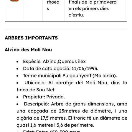
rhoea
finals de la primavera
s
en els primers dies
d’estiu.
ARBRES IMPORTANTS
Alzina des Molí Nou
Espècie: Alzina,Quercus ilex
Data de catalogació: 11/06/1993.
Terme municipal: Puigpunyent (Mallorca).
Ubicació: Al paratge del Molí Nou, dins la
finca de Son Net.
Propietat: Privada.
Descripció: Arbre de grans dimensions, amb
una capçada de 25metres de diàmetre, i una
alçària de 17,5 metres. El tronc té un diàmetre de
quasi 1,6 metres i 5,6 de perímetre.
Edat: Entre 450-500 anys.