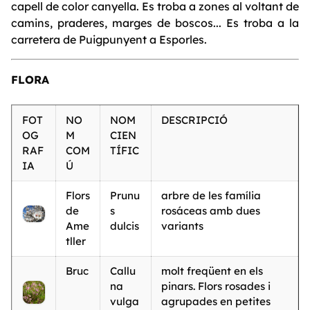
capell de color canyella. Es troba a zones al voltant de
camins, praderes, marges de boscos... Es troba a la
carretera de Puigpunyent a Esporles.
FLORA
FOT
NO
NOM
DESCRIPCIÓ
OG
M
CIEN
RAF
COM
TÍFIC
IA
Ú
Flors
Prunu
arbre de les família
de
s
rosáceas amb dues
Ame
dulcis
variants
tller
Bruc
Callu
molt freqüent en els
na
pinars. Flors rosades i
vulga
agrupades en petites