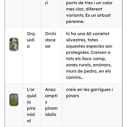
ri
parts de tres i un color
mes clar, diferent
variants. Es un arbust
perenne.
Orq
Orchi
hi ha una 60 varietat
uídi
dace
silvestres, totes
a
ae
aquestes especies son
protegides. Creixen a
tots els llocs: camp,
zones rurals, enzinars,
murs de pedra, en els
camins...
L'or
Anac
creix en les garrigues i
quíd
ampti
pinars
ia
s
pira
piram
mid
idalis
al