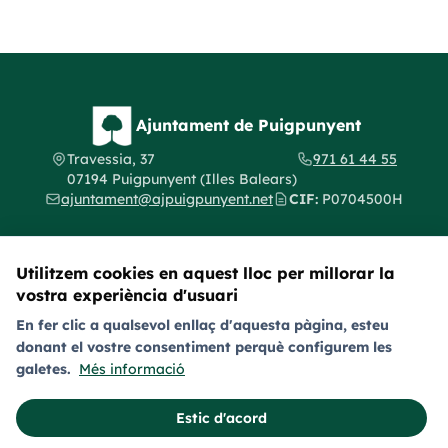
Ajuntament de Puigpunyent
Travessia, 37
971 61 44 55
07194 Puigpunyent (Illes Balears)
ajuntament@ajpuigpunyent.net
CIF:
P0704500H
Utilitzem cookies en aquest lloc per millorar la
vostra experiència d'usuari
Segueix-nos a les xarxes socials
En fer clic a qualsevol enllaç d'aquesta pàgina, esteu
donant el vostre consentiment perquè configurem les
Avís legal
Política de privacitat
Política de galetes (cookies)
galetes.
Més informació
Política de provacitat en xarxes socials
Accessibilitat
Estic d'acord