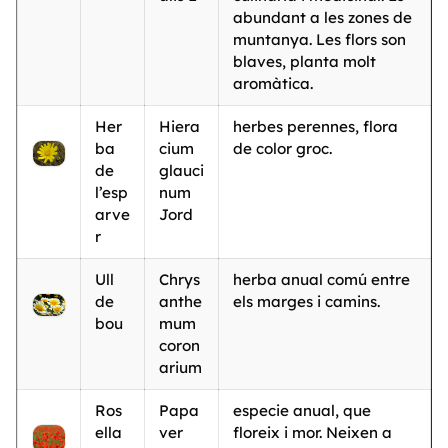
abundant a les zones de
muntanya. Les flors son
blaves, planta molt
aromàtica.
Her
Hiera
herbes perennes, flora
ba
cium
de color groc.
de
glauci
l’esp
num
arve
Jord
r
Ull
Chrys
herba anual comú entre
de
anthe
els marges i camins.
bou
mum
coron
arium
Ros
Papa
especie anual, que
ella
ver
floreix i mor. Neixen a