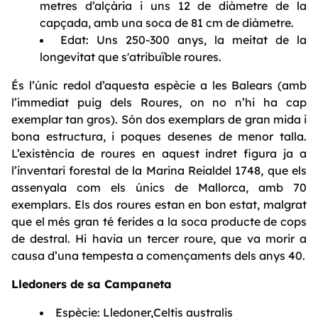
metres d’alçària i uns 12 de diàmetre de la
capçada, amb una soca de 81 cm de diàmetre.
Edat: Uns 250-300 anys, la meitat de la
longevitat que s'atribuïble roures.
És l’únic redol d’aquesta espècie a les Balears (amb
l’immediat puig dels Roures, on no n’hi ha cap
exemplar tan gros). Són dos exemplars de gran mida i
bona estructura, i poques desenes de menor talla.
L’existència de roures en aquest indret figura ja a
l’inventari forestal de la Marina Reialdel 1748, que els
assenyala com els únics de Mallorca, amb 70
exemplars. Els dos roures estan en bon estat, malgrat
que el més gran té ferides a la soca producte de cops
de destral. Hi havia un tercer roure, que va morir a
causa d’una tempesta a començaments dels anys 40.
Lledoners de sa Campaneta
Espècie: Lledoner,Celtis australis