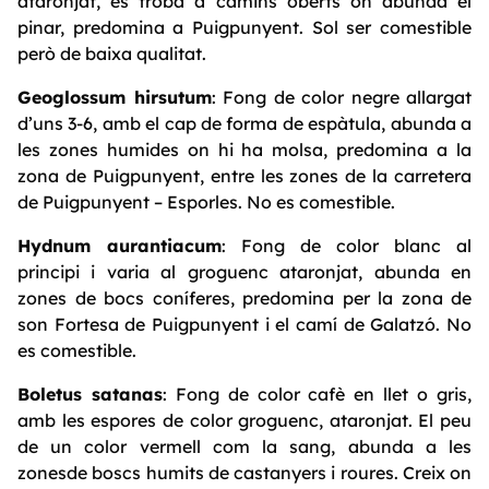
ataronjat, es troba a camins oberts on abunda el
pinar, predomina a Puigpunyent. Sol ser comestible
però de baixa qualitat.
Geoglossum hirsutum
: Fong de color negre allargat
d’uns 3-6, amb el cap de forma de espàtula, abunda a
les zones humides on hi ha molsa, predomina a la
zona de Puigpunyent, entre les zones de la carretera
de Puigpunyent – Esporles. No es comestible.
Hydnum aurantiacum
: Fong de color blanc al
principi i varia al groguenc ataronjat, abunda en
zones de bocs coníferes, predomina per la zona de
son Fortesa de Puigpunyent i el camí de Galatzó. No
es comestible.
Boletus satanas
: Fong de color cafè en llet o gris,
amb les espores de color groguenc, ataronjat. El peu
de un color vermell com la sang, abunda a les
zonesde boscs humits de castanyers i roures. Creix on