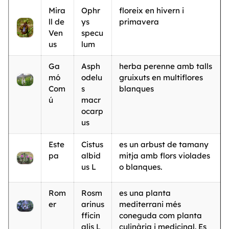
Mira
Ophr
floreix en hivern i
ll de
ys
primavera
Ven
specu
us
lum
Ga
Asph
herba perenne amb talls
mó
odelu
gruixuts en multiflores
Com
s
blanques
ú
macr
ocarp
us
Este
Cistus
es un arbust de tamany
pa
albid
mitja amb flors violades
us L
o blanques.
Rom
Rosm
es una planta
er
arinus
mediterrani més
fficin
coneguda com planta
alis L
culinària i medicinal. Es