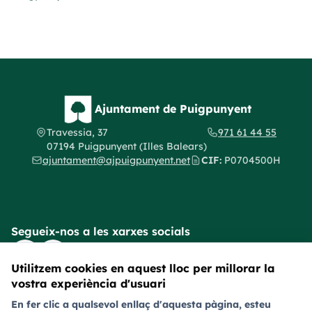
Ajuntament de Puigpunyent
Travessia, 37
971 61 44 55
07194 Puigpunyent (Illes Balears)
ajuntament@ajpuigpunyent.net
CIF:
P0704500H
Segueix-nos a les xarxes socials
Utilitzem cookies en aquest lloc per millorar la
Avís legal
Política de privacitat
Política de galetes (cookies)
vostra experiència d'usuari
Política de provacitat en xarxes socials
Accessibilitat
En fer clic a qualsevol enllaç d'aquesta pàgina, esteu