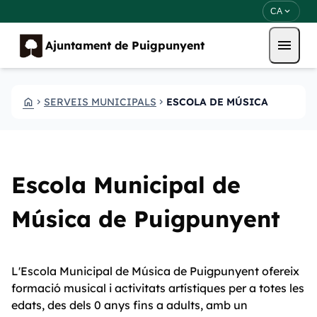
Direkt zum Inhalt
Saltar al contingut
expand_more
CA
menu
Ajuntament de Puigpunyent
HOME
SERVEIS MUNICIPALS
ESCOLA DE MÚSICA
CHEVRON_RIGHT
CHEVRON_RIGHT
Escola Municipal de
Música de Puigpunyent
L'Escola Municipal de Música de Puigpunyent ofereix
formació musical i activitats artístiques per a totes les
edats, des dels 0 anys fins a adults, amb un