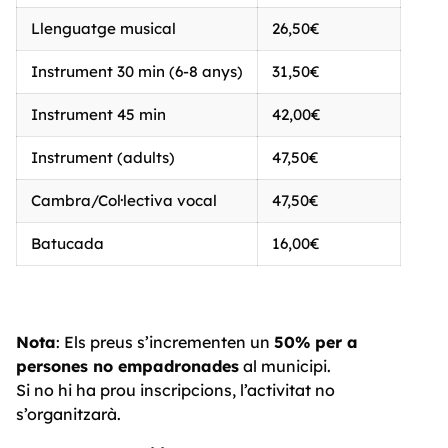
Llenguatge musical
26,50€
Instrument 30 min (6-8 anys)
31,50€
Instrument 45 min
42,00€
Instrument (adults)
47,50€
Cambra/Col·lectiva vocal
47,50€
Batucada
16,00€
Nota
: Els preus s’incrementen un
50% per a
persones no empadronades
al municipi.
Si no hi ha prou inscripcions, l’activitat no
s’organitzarà.